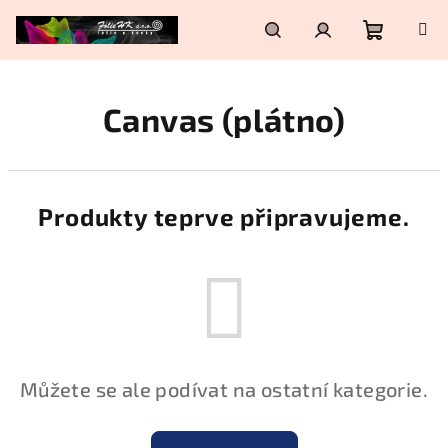
Přejít
na
obsah
Nákupní
Hledat
Přihlášení
Canvas (plátno)
košík
Produkty teprve připravujeme.
Můžete se ale podívat na ostatní kategorie.