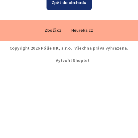
Zpět do obchodu
Z
Zboží.cz
Heureka.cz
á
p
a
Copyright 2026
Fólie HK, s.r.o.
. Všechna práva vyhrazena.
t
Vytvořil Shoptet
í