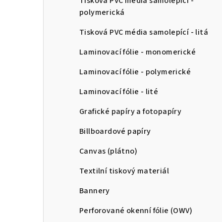
Tisková PVC média samolepící -
n
polymerická
n
Tisková PVC média samolepící - litá
í
Laminovací fólie - monomerické
p
Laminovací fólie - polymerické
a
Laminovací fólie - lité
n
Grafické papíry a fotopapíry
e
Billboardové papíry
l
Canvas (plátno)
Textilní tiskový materiál
Bannery
Perforované okenní fólie (OWV)