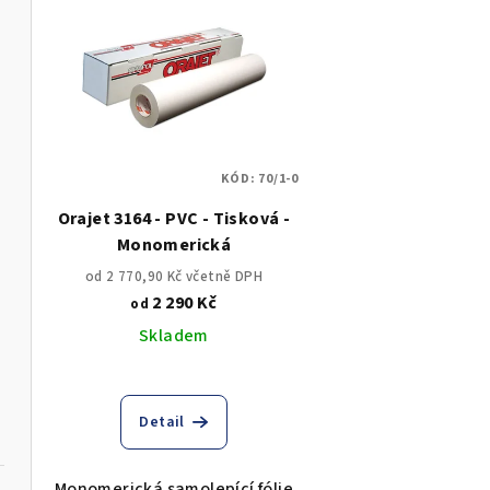
ý
p
p
r
i
o
s
d
KÓD:
70/1-0
p
u
Orajet 3164 - PVC - Tisková -
r
k
Monomerická
o
t
od 2 770,90 Kč včetně DPH
2 290 Kč
od
d
ů
Skladem
u
k
Detail
t
ů
Monomerická samolepící fólie