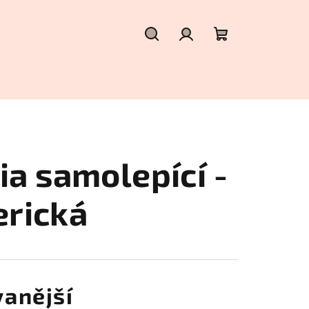
Hledat
Přihlášení
Nákupní
košík
a samolepící -
rická
anější