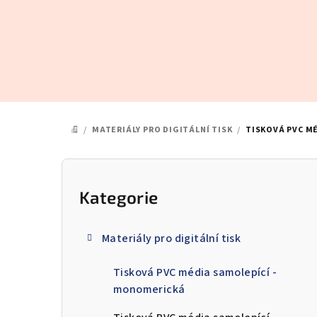
Přejít
na
obsah
/
MATERIÁLY PRO DIGITÁLNÍ TISK
/
TISKOVÁ PVC M
DOMŮ
P
o
Kategorie
Přeskočit
kategorie
s
Materiály pro digitální tisk
t
Tisková PVC média samolepící -
r
monomerická
a