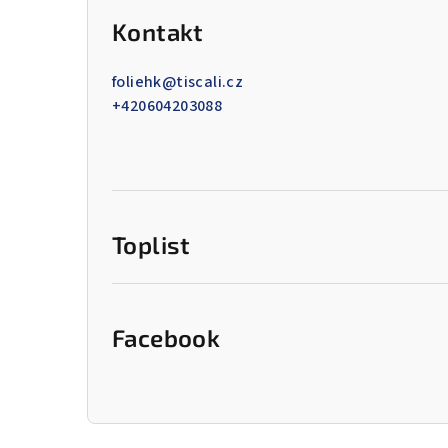
Kontakt
foliehk
@
tiscali.cz
+420604203088
Toplist
Facebook