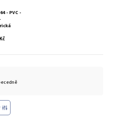
64 - PVC -
-
ická
 Kč
becedně
r