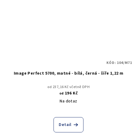
KÓD:
104/M71
Image Perfect 5700, matné - bílá, černá - šíře 1,22 m
od 237,16 Kč včetně DPH
196 Kč
od
Na dotaz
Detail