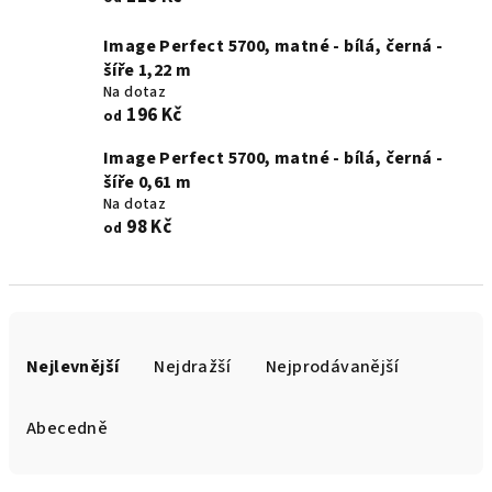
Image Perfect 5700, matné - bílá, černá -
šíře 1,22 m
Na dotaz
196 Kč
od
Image Perfect 5700, matné - bílá, černá -
šíře 0,61 m
Na dotaz
98 Kč
od
Ř
a
Nejlevnější
Nejdražší
Nejprodávanější
z
e
Abecedně
n
í