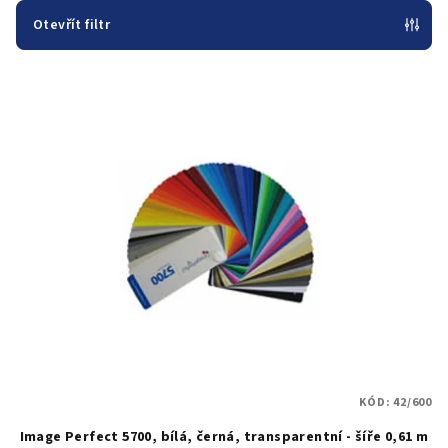
p
Otevřít filtr
r
V
o
ý
d
p
u
i
k
s
t
p
ů
r
o
d
u
k
t
KÓD:
42/600
ů
Image Perfect 5700, bílá, černá, transparentní - šíře 0,61 m