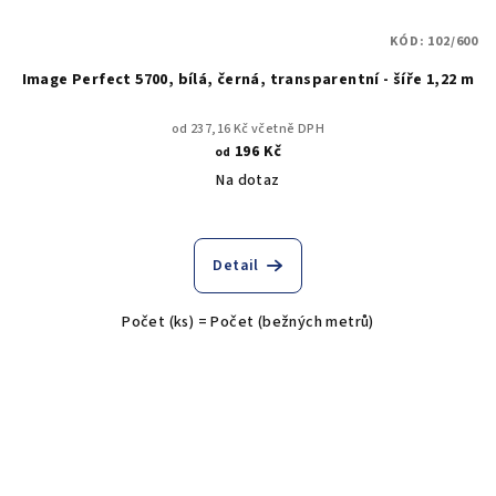
KÓD:
102/600
Image Perfect 5700, bílá, černá, transparentní - šíře 1,22 m
od 237,16 Kč včetně DPH
196 Kč
od
Na dotaz
Detail
Počet (ks) = Počet (bežných metrů)