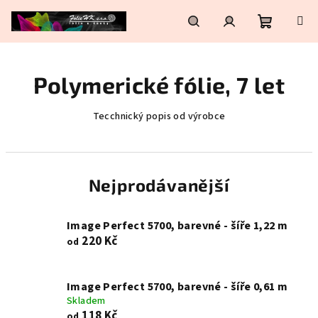
Přejít
na
obsah
Nákupní
Hledat
Přihlášení
Polymerické fólie, 7 let
košík
Tecchnický popis od výrobce
Nejprodávanější
Image Perfect 5700, barevné - šíře 1,22 m
220 Kč
od
Image Perfect 5700, barevné - šíře 0,61 m
Skladem
118 Kč
od