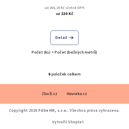
od 266,20 Kč včetně DPH
220 Kč
od
Detail
Počet (ks) = Počet (bežných metrů)
6
položek celkem
O
v
Z
l
Zboží.cz
Heureka.cz
á
á
p
d
a
a
Copyright 2026
Fólie HK, s.r.o.
. Všechna práva vyhrazena.
c
t
Vytvořil Shoptet
í
í