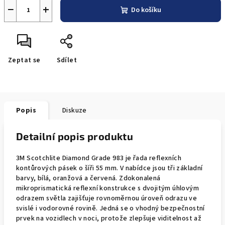
−
+
Do košíku
Zeptat se
Sdílet
Popis
Diskuze
Detailní popis produktu
3M Scotchlite Diamond Grade 983 je řada reflexních
kontůrových pásek o šíři 55 mm. V nabídce jsou tři základní
barvy, bílá, oranžová a červená. Zdokonalená
mikroprismatická reflexní konstrukce s dvojitým úhlovým
odrazem světla zajišťuje rovnoměrnou úroveň odrazu ve
svislé i vodorovné rovině. Jedná se o vhodný bezpečnostní
prvek na vozidlech v noci, protože zlepšuje viditelnost až