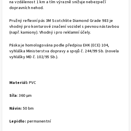
na vzdálenost 1 km a tím výrazně snižuje nebezpečí
dopravních nehod.
Pružný reflexní pás 3M Scotchlite Diamond Grade 983 je
vhodný pro konturové značení vozidel s pevnou nástavbou
(např. kamiony). Vhodný i pro reklamní účely.
Páska je homologována podle předpisu EHK (ECE) 104,
vyhláška Ministerstva dopravy a spojů č. 244/99 Sb. (novela
vyhlášky MD č. 102/95 Sb.).
Materiál:
PVC
Síla
: 360 μm
Návin:
50 bm
Lepidlo:
permanentní