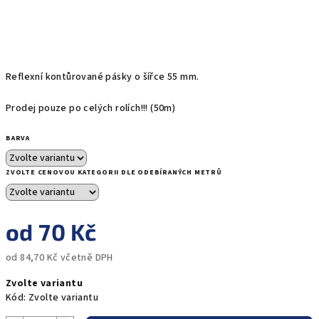
Reflexní kontůrované pásky o šířce 55 mm.
Prodej pouze po celých rolích!!! (50m)
BARVA
ZVOLTE CENOVOU KATEGORII DLE ODEBÍRANÝCH METRŮ
od
70 Kč
od
84,70 Kč
včetně DPH
Měrná
Zvolte variantu
cena:
Kód:
Zvolte variantu