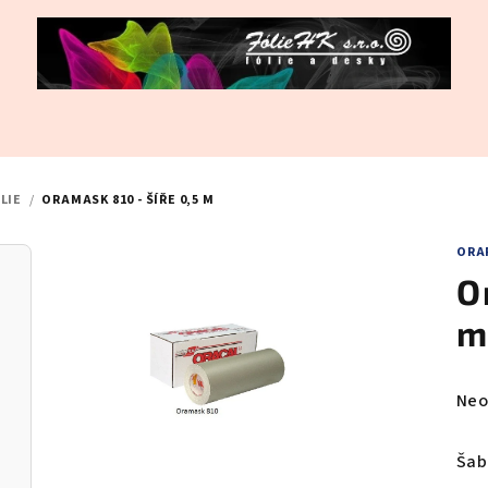
LIE
/
ORAMASK 810 - ŠÍŘE 0,5 M
ORA
O
Prů
Neo
hod
pro
Šab
je