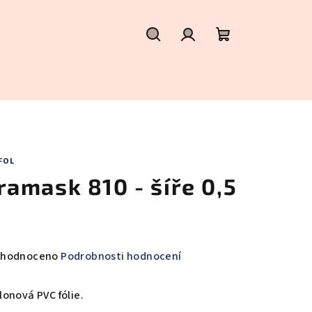
Hledat
Přihlášení
Nákupní
košík
FOL
ramask 810 - šíře 0,5
m
měrné
hodnoceno
Podrobnosti hodnocení
nocení
duktu
lonová PVC fólie.