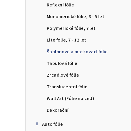
n
Reflexní fólie
n
Monomerické fólie, 3 - 5 let
í
Polymerické fólie, 7 let
p
Lité fólie, 7 - 12 let
a
Šablonové a maskovací fólie
n
Tabulová fólie
e
Zrcadlové fólie
l
Translucentní fólie
Wall Art (Fólie na zeď)
Dekorační
Auto fólie