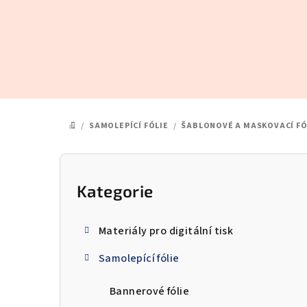
Přejít
na
obsah
/
SAMOLEPÍCÍ FÓLIE
/
ŠABLONOVÉ A MASKOVACÍ FÓ
DOMŮ
P
o
Kategorie
Přeskočit
kategorie
s
Materiály pro digitální tisk
t
Samolepící fólie
r
a
Bannerové fólie