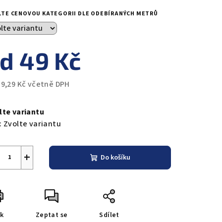
LTE CENOVOU KATEGORII DLE ODEBÍRANÝCH METRŮ
zdiček.
od
49 Kč
59,29 Kč
včetně DPH
ná
a:
lte variantu
:
Zvolte variantu
+
Do košíku
sk
Zeptat se
Sdílet